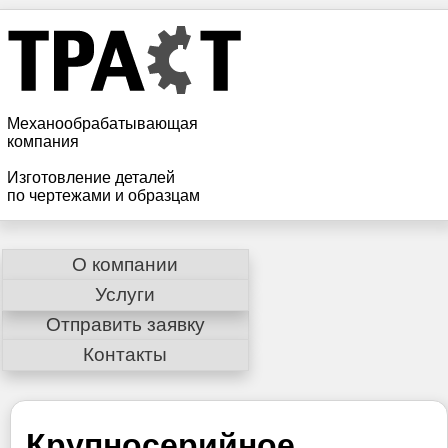
Механообрабатывающая
компания
Изготовление деталей
по чертежами и образцам
620012, г. Екатеринбург
О компании
ул. Лобкова 2, оф. 3
Услуги
Район: Уралмаш/Эльмаш
Отправить заявку
Тел: +7-995-564-48-66
Контакты
Email:
trast-ekb@yandex.ru
Доставка по всей России
Крупносерийное